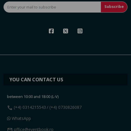
Subscribe
YOU CAN CONTACT US
between 10:00 and 18:00 (L-V)
call
(+4) 0314215543
/ (+4) 0730826087
WhatsApp
mail
office@eventbook.ro