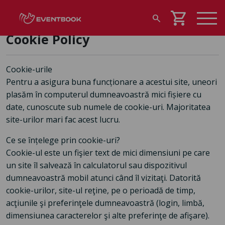
shopping_cart
search
Cookie Policy
Cookie-urile
Pentru a asigura buna funcționare a acestui site, uneori
plasăm în computerul dumneavoastră mici fișiere cu
date, cunoscute sub numele de cookie-uri. Majoritatea
site-urilor mari fac acest lucru.
Ce se înțelege prin cookie-uri?
Cookie-ul este un fişier text de mici dimensiuni pe care
un site îl salvează în calculatorul sau dispozitivul
dumneavoastră mobil atunci când îl vizitaţi. Datorită
cookie-urilor, site-ul reţine, pe o perioadă de timp,
acţiunile şi preferinţele dumneavoastră (login, limbă,
dimensiunea caracterelor şi alte preferinţe de afişare).