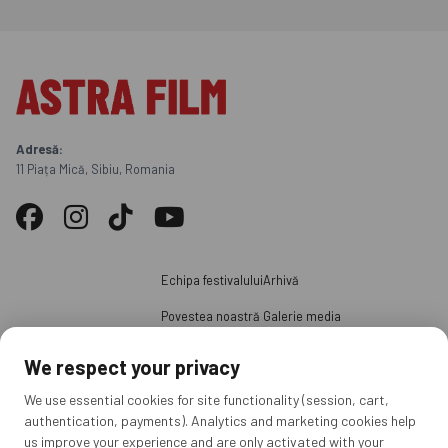
Adresă:
11 Piața Mică, Sibiu, Romania
Echipa festivalului
Arhivă
Povestea noastră
Galerie media
Juriul ediției
Știri
We respect your privacy
Parteneri
Voluntari
We use essential cookies for site functionality (session, cart,
authentication, payments). Analytics and marketing cookies help
Acreditări presă
us improve your experience and are only activated with your