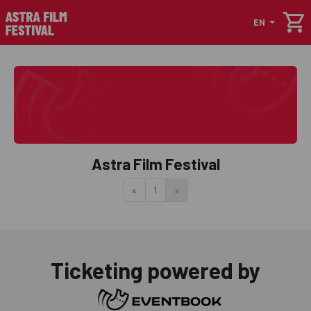
shopping_cart
EN
Astra Film Festival
«
1
»
Ticketing powered by