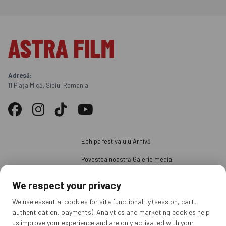
Adresă:
11 Piața Mică, Sibiu, Romania
Echipa festivalului
Arhivă
Povestea noastră
Galerie media
Juriul ediției
Știri
We respect your privacy
Parteneri
Voluntari
We use essential cookies for site functionality (session, cart,
authentication, payments). Analytics and marketing cookies help
Acreditări presă
us improve your experience and are only activated with your