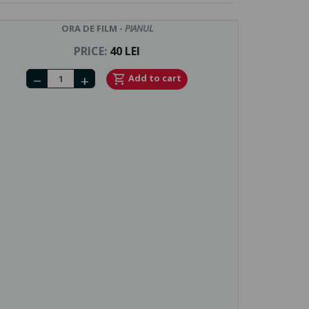
ORA DE FILM -
PIANUL
PRICE:
40 LEI
Number of tickets
shopping_cart
Add to cart
remove
add