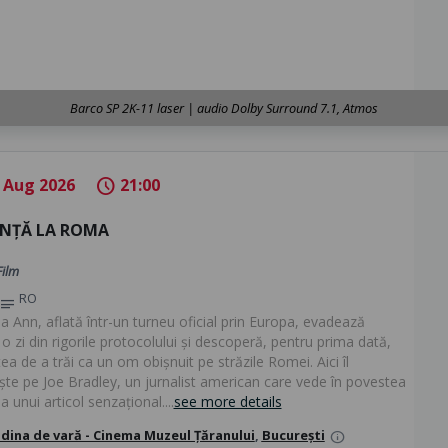
Barco SP 2K-11 laser | audio Dolby Surround 7.1, Atmos
 Aug 2026
21:00
schedule
NȚĂ LA ROMA
Film
RO
notes
a Ann, aflată într-un turneu oficial prin Europa, evadează
o zi din rigorile protocolului și descoperă, pentru prima dată,
tea de a trăi ca un om obișnuit pe străzile Romei. Aici îl
ește pe Joe Bradley, un jurnalist american care vede în povestea
a unui articol senzațional....
see more details
dina de vară - Cinema Muzeul Țăranului
,
București
info