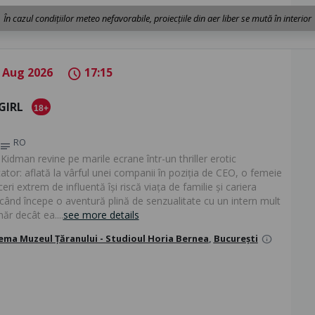
În cazul condițiilor meteo nefavorabile, proiecțiile din aer liber se mută în interior
 Aug 2026
17:15
schedule
GIRL
18+
RO
notes
Kidman revine pe marile ecrane într-un thriller erotic
tor: aflată la vârful unei companii în poziția de CEO, o femeie
eri extrem de influentă își riscă viața de familie și cariera
 când începe o aventură plină de senzualitate cu un intern mult
ăr decât ea....
see more details
ema Muzeul Țăranului - Studioul Horia Bernea
,
București
info