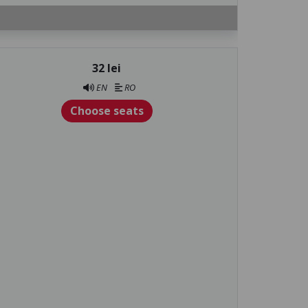
32 lei
EN
RO
Choose seats