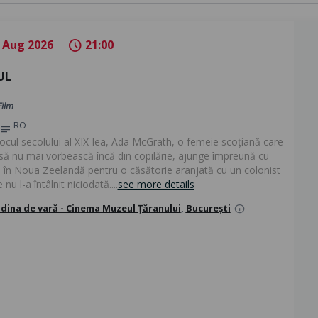
 Aug 2026
21:00
schedule
UL
Film
RO
notes
locul secolului al XIX-lea, Ada McGrath, o femeie scoțiană care
 să nu mai vorbească încă din copilărie, ajunge împreună cu
sa în Noua Zeelandă pentru o căsătorie aranjată cu un colonist
 nu l-a întâlnit niciodată....
see more details
dina de vară - Cinema Muzeul Țăranului
,
București
info