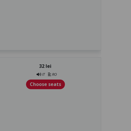
32 lei
IT
RO
Choose seats