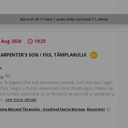
Barco SP 2K-11 laser | audio Dolby Surround 7.1, Atmos
 Aug 2026
19:25
schedule
CARPENTER'S SON / FIUL TÂMPLARULUI
15+
e
RO
notes
s: În Egiptul aflat sub dominația romană, Iosif (Nicolas Cage),
FKA Twigs) și fiul lor adolescent, Iisus (Noah Jupe), trăiesc de
ni în umbră, încercând să se ferească de pericole și urmându-și
....
see more details
ema Muzeul Țăranului - Studioul Horia Bernea
,
București
info