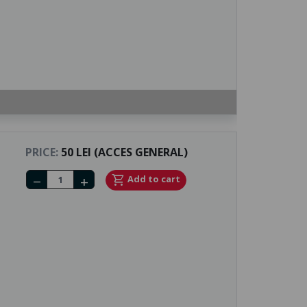
PRICE:
50 LEI (ACCES GENERAL)
Number of tickets
shopping_cart
Add to cart
remove
add