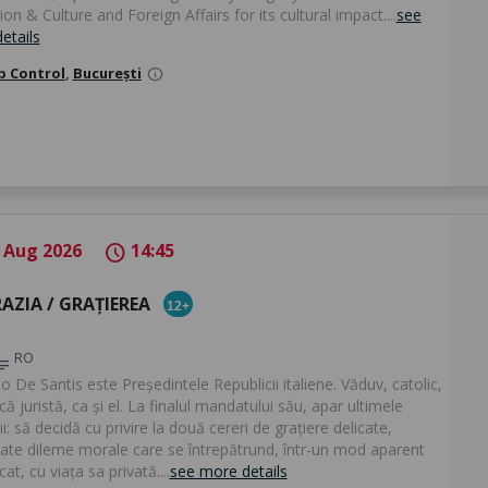
on & Culture and Foreign Affairs for its cultural impact....
see
etails
b Control
,
București
info
 Aug 2026
14:45
schedule
AZIA / GRAȚIEREA
12+
RO
tes
 De Santis este Președintele Republicii italiene. Văduv, catolic,
ică juristă, ca și el. La finalul mandatului său, apar ultimele
ii: să decidă cu privire la două cereri de grațiere delicate,
ate dileme morale care se întrepătrund, într-un mod aparent
at, cu viața sa privată....
see more details