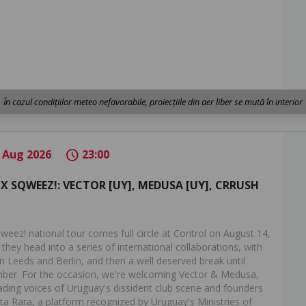
În cazul condițiilor meteo nefavorabile, proiecțiile din aer liber se mută în interior
 Aug 2026
23:00
schedule
X SQWEEZ!: VECTOR [UY], MEDUSA [UY], CRRUSH
weez! national tour comes full circle at Control on August 14,
they head into a series of international collaborations, with
in Leeds and Berlin, and then a well deserved break until
er. For the occasion, we're welcoming Vector & Medusa,
ading voices of Uruguay's dissident club scene and founders
sta Rara, a platform recognized by Uruguay's Ministries of