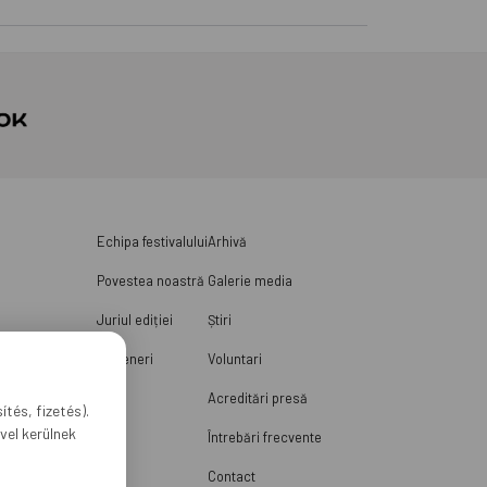
Echipa festivalului
Arhivă
Povestea noastră
Galerie media
Juriul ediției
Știri
Parteneri
Voluntari
Acreditări presă
tés, fizetés).
vel kerülnek
Întrebări frecvente
Contact