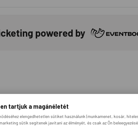
icketing powered by
ben tartjuk a magánéletét
ödéséhez elengedhetetlen sütiket használunk (munkamenet, kosár, hitelesí
marketing sütik segítenek javítani az élményét, és csak az Ön beleegyezésé