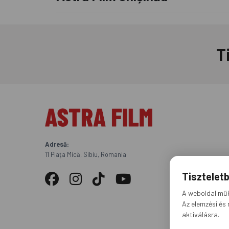
T
Adresă:
11 Piața Mică, Sibiu, Romania
Tisztelet
A weboldal műk
Az elemzési és 
aktiválásra.